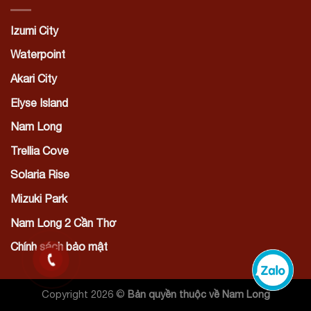
Izumi City
Waterpoint
Akari City
Elyse Island
Nam Long
Trellia Cove
Solaria Rise
Mizuki Park
Nam Long 2 Cần Thơ
Chính sách bảo mật
Copyright 2026 ©
Bản quyền thuộc về Nam Long