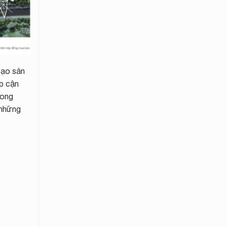
tạo sản
ếp cận
rong
 những