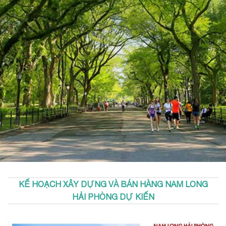
KẾ HOẠCH XÂY DỰNG VÀ BÁN HÀNG NAM LONG
HẢI PHÒNG DỰ KIẾN