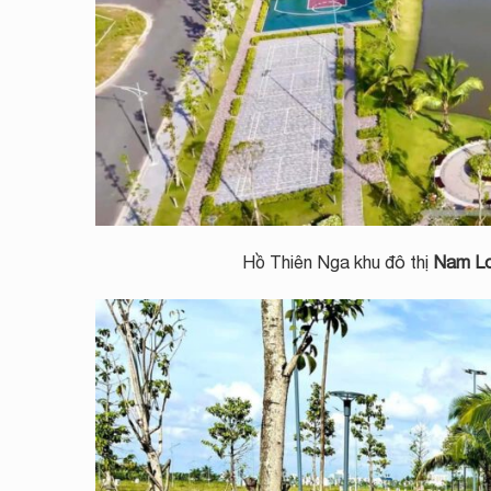
Hồ Thiên Nga khu đô thị
Nam Lo