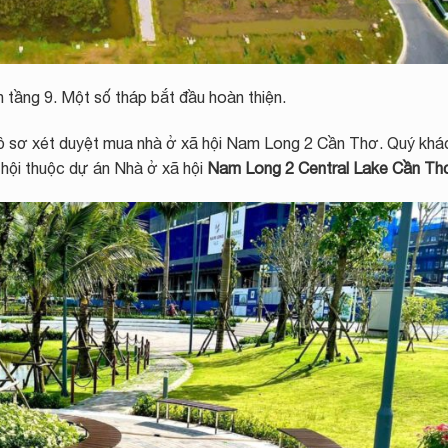
n tầng 9. Một số tháp bắt đầu hoàn thiện.
ồ sơ xét duyệt mua nhà ở xã hội Nam Long 2 Cần Thơ. Quý khá
 hội thuộc dự án Nhà ở xã hội
Nam Long 2 Central Lake Cần Th