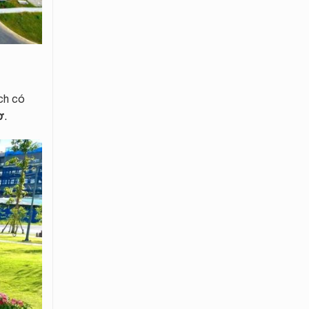
ch có
ơ
.