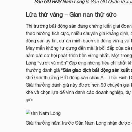
Sàn GD BĐS Nam Long
là Sàn GD Quốc tế xu
Lửa thử vàng – Gian nan thử sức
Thị trường bất động sản đang chứng kiến giai đoạn k
theo hướng tích cực, nhiều chuyên gia khẳng định, 
động sản uy tín, dự án minh bạch sẽ đứng vững và t
May mắn không tự dưng đến mà là bồi đắp của cả mộ
nắm bắt cơ hội phát triển bền vững nhất. Một tron
Long
“vượt vũ môn” đáp ứng những tiêu chí khắt kh
thưởng danh giá “
Sàn giao dịch bất động sản xuất 
khổ Giải thưởng Bất động sản châu Á – Thái Bình
Giải thưởng danh giá này được hơn 90 chuyên gia t
khe và chọn lựa để vinh danh các doanh nghiệp, dự
giới.
Giải thưởng năm trước Sàn Nam Long nhận được (