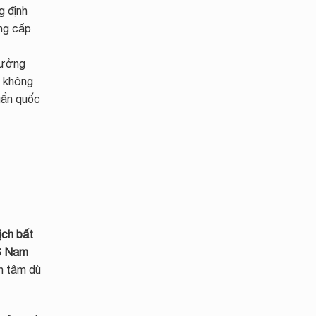
g định
ng cấp
hưởng
y không
uẩn quốc
ịch bất
S Nam
ận tâm dù