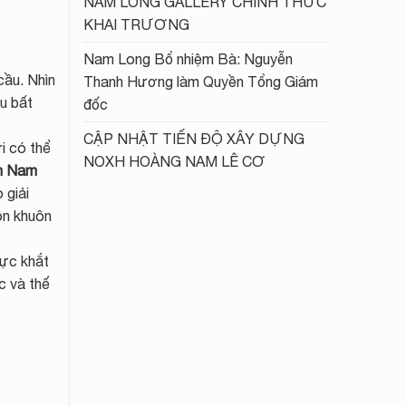
NAM LONG GALLERY CHÍNH THỨC
KHAI TRƯƠNG
Nam Long Bổ nhiệm Bà: Nguyễn
cầu. Nhìn
Thanh Hương làm Quyền Tổng Giám
ệu bất
đốc
CẬP NHẬT TIẾN ĐỘ XÂY DỰNG
i có thể
NOXH HOÀNG NAM LÊ CƠ
n Nam
 giải
ôn khuôn
mực khắt
c và thế