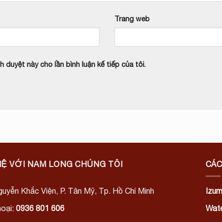
Trang web
h duyệt này cho lần bình luận kế tiếp của tôi.
HỆ VỚI NAM LONG CHÚNG TÔI
CÁC
uyễn Khắc Viện, P. Tân Mỹ, Tp. Hồ Chí Minh
Izum
hoại:
0936 801 606
Wate