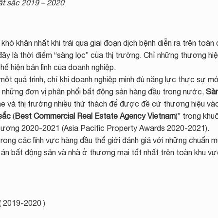
ất sắc 2019 – 2020
hó khăn nhất khi trải qua giai đoạn dịch bệnh diễn ra trên toàn 
đây là thời điểm “sàng lọc” của thị trường. Chỉ những thương hi
hể hiện bản lĩnh của doanh nghiệp.
t quá trình, chỉ khi doanh nghiệp mình đủ năng lực thực sự mớ
g những đơn vị phân phối bất động sản hàng đầu trong nước,
Sà
e và thị trường nhiều thử thách để được đề cử thương hiệu vào
sắc
(
Best Commercial Real Estate Agency Vietnam
)” trong khu
 Dương 2020-2021 (Asia Pacific Property Awards 2020-2021).
rong các lĩnh vực hàng đầu thế giới đánh giá với những chuẩn 
 án bất động sản và nhà ở thương mại tốt nhất trên toàn khu vự
 2019-2020 )