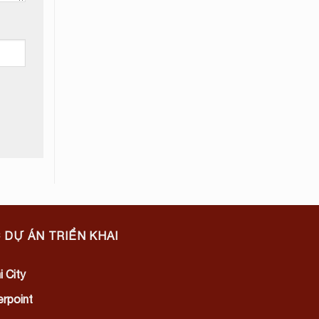
 DỰ ÁN TRIỂN KHAI
i City
rpoint