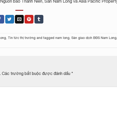
Nguồn báo Thanh Niên, Sàn Nam Long và Asia Pacific Propert
Long
,
Tin tức thị trường
and tagged
nam long
,
Sàn giao dịch BĐS Nam Long
.
Các trường bắt buộc được đánh dấu
*