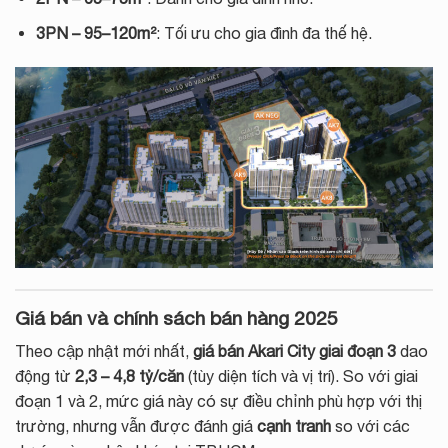
3PN – 95–120m²
: Tối ưu cho gia đình đa thế hệ.
Giá bán và chính sách bán hàng 2025
Theo cập nhật mới nhất,
giá bán Akari City giai đoạn 3
dao
động từ
2,3 – 4,8 tỷ/căn
(tùy diện tích và vị trí). So với giai
đoạn 1 và 2, mức giá này có sự điều chỉnh phù hợp với thị
trường, nhưng vẫn được đánh giá
cạnh tranh
so với các