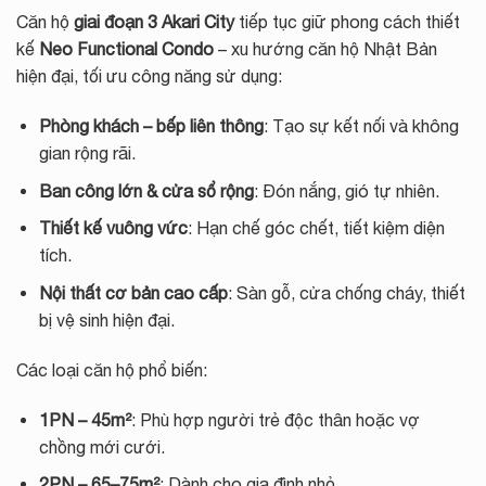
Căn hộ
giai đoạn 3 Akari City
tiếp tục giữ phong cách thiết
kế
Neo Functional Condo
– xu hướng căn hộ Nhật Bản
hiện đại, tối ưu công năng sử dụng:
Phòng khách – bếp liên thông
: Tạo sự kết nối và không
gian rộng rãi.
Ban công lớn & cửa sổ rộng
: Đón nắng, gió tự nhiên.
Thiết kế vuông vức
: Hạn chế góc chết, tiết kiệm diện
tích.
Nội thất cơ bản cao cấp
: Sàn gỗ, cửa chống cháy, thiết
bị vệ sinh hiện đại.
Các loại căn hộ phổ biến:
1PN – 45m²
: Phù hợp người trẻ độc thân hoặc vợ
chồng mới cưới.
2PN – 65–75m²
: Dành cho gia đình nhỏ.