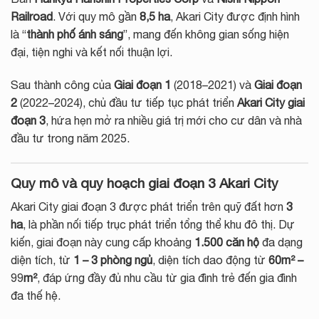
Railroad
. Với quy mô gần
8,5 ha
, Akari City được định hình
là “
thành phố ánh sáng
”, mang đến không gian sống hiện
đại, tiện nghi và kết nối thuận lợi.
Sau thành công của
Giai đoạn 1
(2018–2021) và
Giai đoạn
2
(2022–2024), chủ đầu tư tiếp tục phát triển
Akari City giai
đoạn 3
, hứa hẹn mở ra nhiều giá trị mới cho cư dân và nhà
đầu tư trong năm 2025.
Quy mô và quy hoạch giai đoạn 3 Akari City
Akari City giai đoạn 3 được phát triển trên quỹ đất hơn
3
ha
, là phần nối tiếp trục phát triển tổng thể khu đô thị. Dự
kiến, giai đoạn này cung cấp khoảng
1.500 căn hộ
đa dạng
diện tích, từ
1 – 3 phòng ngủ
, diện tích dao động từ
60m² –
99
m²
, đáp ứng đầy đủ nhu cầu từ gia đình trẻ đến gia đình
đa thế hệ.