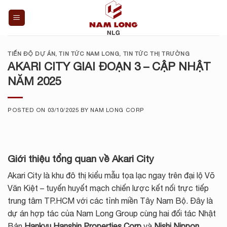
Skip
to
content
TIẾN ĐỘ DỰ ÁN
,
TIN TỨC NAM LONG
,
TIN TỨC THỊ TRƯỜNG
AKARI CITY GIAI ĐOẠN 3 – CẬP NHẬT
NĂM 2025
POSTED ON
03/10/2025
BY
NAM LONG CORP
Giới thiệu tổng quan về Akari City
Akari City là khu đô thị kiểu mẫu tọa lạc ngay trên đại lộ Võ
Văn Kiệt – tuyến huyết mạch chiến lược kết nối trực tiếp
trung tâm TP.HCM với các tỉnh miền Tây Nam Bộ. Đây là
dự án hợp tác của Nam Long Group cùng hai đối tác Nhật
Bản
Hankyu Hanshin Properties Corp
và
Nishi Nippon