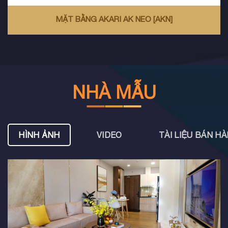
MẶT BẰNG AKARI AK NEO [AKN]
NHÀ MẪU
HÌNH ẢNH
VIDEO
TÀI LIỆU BÁN H