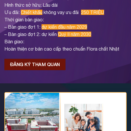
Hình thức sở hữu: Lâu dài
Ưu đãi:
Chiết khấu
không vay ưu đãi
250 TRIỆU
Thời gian bàn giao:
– Bàn giao đợt 1:
dự kiến đầu năm 2029
– Bàn giao đợt 2: dự kiến
Quý II năm 2030
Bàn giao:
Hoàn thiện cơ bản cao cấp theo chuẩn Flora chất Nhật
ĐĂNG KÝ THAM QUAN