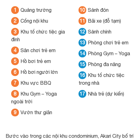
1
Quảng trường
10
Sảnh đón
2
Cổng nội khu
11
Bãi xe (đỗ tạm)
3
Khu tổ chức tiệc gia
12
Sảnh chính
đình
13
Phòng chơi trẻ em
4
Sân chơi trẻ em
14
Phòng Gym – Yoga
5
Hồ bơi trẻ em
15
Phòng đa năng
6
Hồ bơi người lớn
16
Khu tổ chức tiệc
7
Khu vực BBQ
trong nhà
8
Khu Gym – Yoga
17
Nhà trẻ (dự kiến)
ngoài trời
9
Vườn thư giãn
Bước vào trong các nội khu condominium, Akari City bố trí