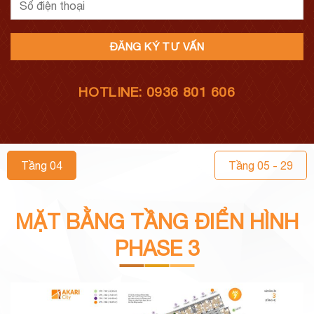
HOTLINE: 0936 801 606
Tầng 04
Tầng 05 - 29
MẶT BẰNG TẦNG ĐIỂN HÌNH
PHASE 3