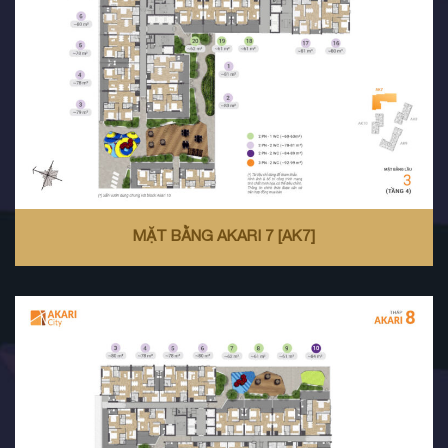
MẶT BẰNG AKARI 7 [AK7]