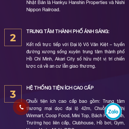
Nhật Bản là Hankyu Hanshin Properties và Nishi
Nippon Railroad.
TRUNG TÂM THÀNH PHỐ ÁNH SÁNG:
Kết nối trực tiếp với Đại lộ Võ Văn Kiệt – tuyến
đường xương sống xuyên trung tâm thành phố
Hồ Chí Minh, Akari City sổ hữu một vị trí chiến
lược cả về an cư lẫn giao thương.
HỆ THỐNG TIỆN ÍCH CAO CẤP
Chuỗi tiện ích cao cấp bao gồm: Trung tâm
thương mại dọc đại lộ 42m, Chuỗi siêu thị
Winmart, Coop Food, Mini Top, Bách Hóa Xanh,
Trường học liên cấp, Clubhouse, Hồ bơi, Gym,