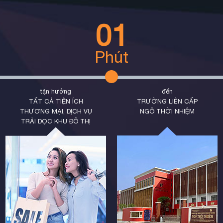
01
Phút
tận hưởng
đến
TẤT CẢ TIỆN ÍCH
TRƯỜNG LIÊN CẤP
THƯƠNG MẠI, DỊCH VỤ
NGÔ THỜI NHIỆM
TRẢI DỌC KHU ĐÔ THỊ