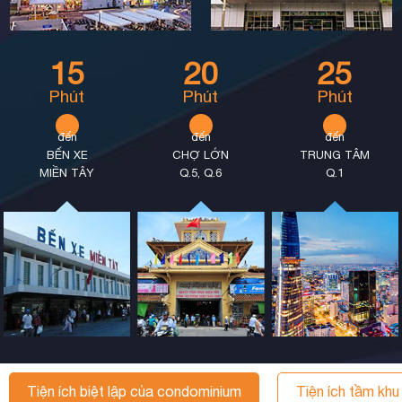
15
20
25
Phút
Phút
Phút
đến
đến
đến
BẾN XE
CHỢ LỚN
TRUNG TÂM
MIỀN TÂY
Q.5, Q.6
Q.1
Tiện ích biệt lập của condominium
Tiện ích tầm khu 