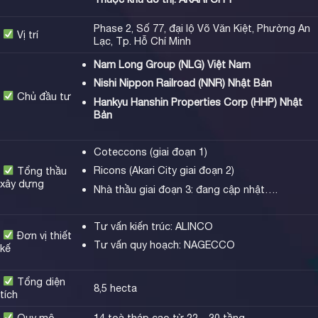
Phase 2, Số 77, đại lộ Võ Văn Kiệt, Phường An
Vị trí
Lạc, Tp. Hỗ Chí Minh
Nam Long Group (NLG) Việt Nam
Nishi Nippon Railroad (NNR) Nhật Bản
Chủ đầu tư
Hankyu Hanshin Properties Corp (HHP) Nhật
Bản
Coteccons (giai đoạn 1)
Ricons (Akari City giai đoạn 2)
Tổng thầu
xây dựng
Nhà thầu giai đoạn 3: đang cập nhật….
Tư vấn kiến trúc: ALINCO
Đơn vị thiết
Tư vấn quy hoạch: NAGECCO
kế
Tổng diện
8,5 hecta
tích
Quy mô
14 toà tháp cao từ 22 – 30 tầng