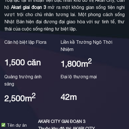
hộ
Akari giai đoạn 3
mở ra một không gian sống tiện nghi
vượt trội cho chủ nhân tương lai. Một phong cách sống
Nhật Bản hiện đại đương đại giao hòa với sự tinh tế, thư
thái của cuộc sống riêng tư biệt lập.
Căn hộ biệt lập Flora
Liền kề Trường Ngô Thời
Nhiệm
2
1,500 căn
1,800m
Quảng trường ánh
Đại lộ thương mại
sáng
2
42m
2,500m
AKARI CITY GIAI ĐOẠN 3
Tên dự án
Thuộc khu đô thị:
AKARI CITY