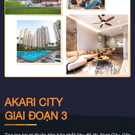
AKARI CITY
GIAI ĐOẠN 3
Toạ lạc tại trí thuận tiện bậc nhất khu đô thị Akari City, Căn