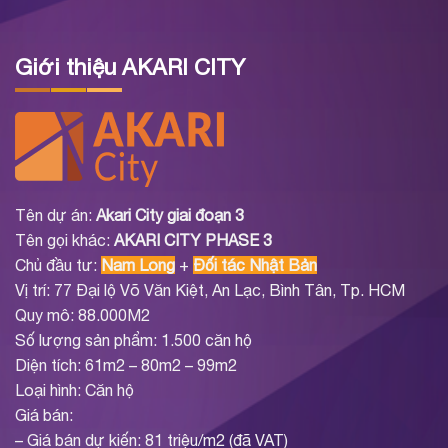
Giới thiệu AKARI CITY
Tên dự án:
Akari City giai đoạn 3
Tên gọi khác:
AKARI CITY PHASE 3
Chủ đầu tư:
Nam Long
+
Đối tác Nhật Bản
Vị trí: 77 Đại lộ Võ Văn Kiệt, An Lạc, Bình Tân, Tp. HCM
Quy mô: 88.000M2
Số lượng sản phẩm: 1.500 căn hộ
Diện tích: 61m2 – 80m2 – 99m2
Loại hình: Căn hộ
Giá bán:
– Giá bán dự kiến: 81 triệu/m2 (đã VAT)