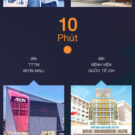
10
Phút
đến
đến
TTTM
BỆNH VIỆN
AEON MALL
QUỐC TẾ CIH