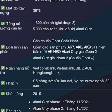
Mật độ xây
38%
dựng
1.500 căn hộ (giai đoạn 3)
Tổng số
lượng căn hộ
5.000 căn toàn khu đô thị Akari City
Căn chuẩn Flora Chất Nhật
Loại hình sản
Gồm các sản phẩm:
AK7
,
AK8
,
AK9
và Phiên
phẩm
bản mới
AK NEO Akari City giai đoạn 2
Akari City giai đoạn 3 (Chuẩn Flora +)
Ngân hàng hỗ
Vietcombank, Vietinbank, BIDV, ACB,
trợ
Hongleongbank,…
Sổ hồng sỡ hữu lâu dài, Người nước ngoài 50
Pháp lý
năm
Khởi công
2019
Akari City phase 1: Tháng 11/2021
Akari City phase 2: Tháng 10/2024
Bàn giao