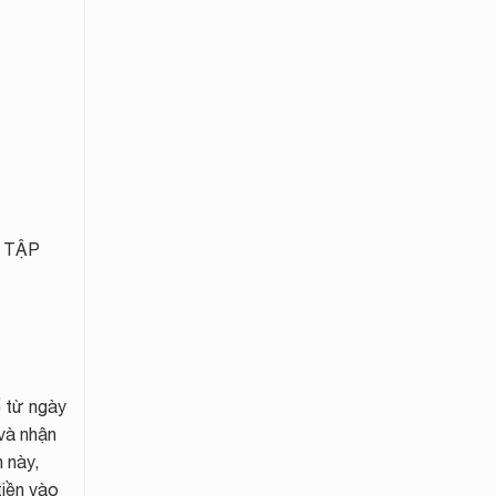
 TẬP
ể từ ngày
và nhận
 này,
tiền vào