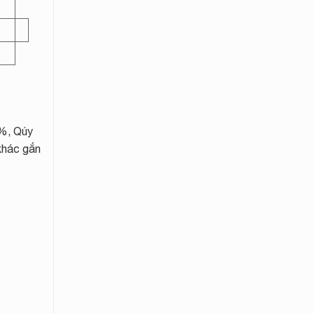
2%, Qúy
khác gắn