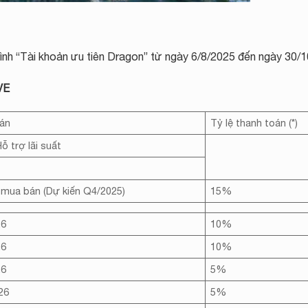
nh “Tài khoản ưu tiên Dragon” từ ngày 6/8/2025 đến ngày 30/1
VE
oán
Tỷ lệ thanh toán (*)
 trợ lãi suất
mua bán (Dự kiến Q4/2025)
15%
26
10%
26
10%
26
5%
26
5%