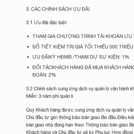
3. CÁC CHÍNH SÁCH ƯU ĐÃI
3.1 Ưu đãi đặc biệt
THAM GIA CHƯƠNG TRÌNH TÀI KHOẢN ƯU 
SỔ TIẾT KIỆM TRỊ GIÁ TỐI THIỂU 500 TRIỆ
ƯU ĐÃIKÝ HĐMB /THAM DỰ SỰ KIỆN: 1%
ĐỐI TÁCKHÁCH HÀNG ĐÃ MUA KHÁCH HÀNG
ĐOÀN: 2%
3.2 Chính sách cung ứng dịch vụ quản lý vận hành k
Miễn: 3 năm phí quản lí
Quý Khách hàng được cung ứng dịch vụ quản lý vận 
Chủ đầu tư gửi thông báo bàn giao lần đầu.Điều ki
bàn giao nhà đúng hạn theo Thông báo bàn giao lần
Khách hàng và Chủ đầu tư sẽ ký Phụ lục Hợp đồng đ