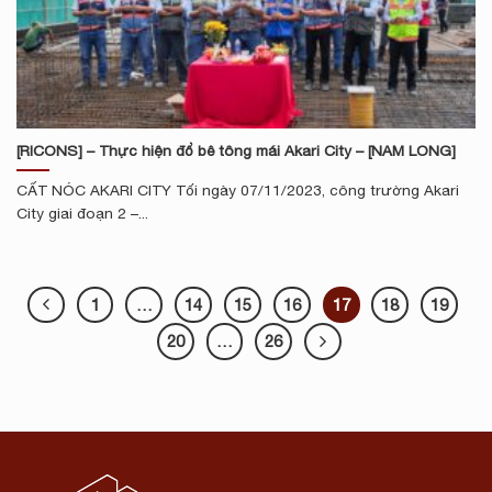
[RICONS] – Thực hiện đổ bê tông mái Akari City – [NAM LONG]
CẤT NÓC AKARI CITY Tối ngày 07/11/2023, công trường Akari
City giai đoạn 2 –...
1
…
14
15
16
17
18
19
20
…
26