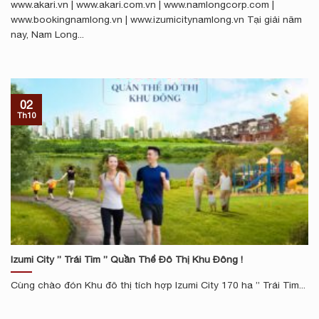
www.akari.vn | www.akari.com.vn | www.namlongcorp.com |
www.bookingnamlong.vn | www.izumicitynamlong.vn Tại giải năm
nay, Nam Long...
02
Th10
Izumi City ” Trái Tim ” Quần Thể Đô Thị Khu Đông !
Cùng chào đón Khu đô thị tích hợp Izumi City 170 ha ” Trái Tim...