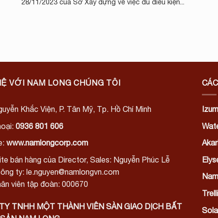
28/11/2023 của Sở Xây dựng về việc đủ điều kiện...
HỆ VỚI NAM LONG CHÚNG TÔI
CÁC
uyễn Khắc Viện, P. Tân Mỹ, Tp. Hồ Chí Minh
Izum
hoại:
0936 801 606
Wate
e:
www.namlongcorp.com
Akari
te bán hàng của Director, Sales: Nguyễn Phúc Lễ
Elys
công ty: le.nguyen@namlongvn.com
Nam
ân viên tập đoàn: 000670
Trel
TY TNHH MỘT THÀNH VIÊN SÀN GIAO DỊCH BẤT
Sola