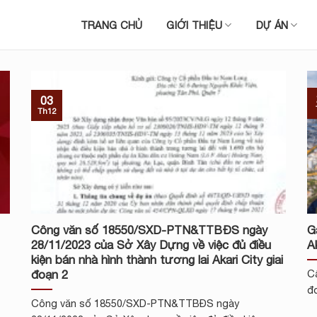
TRANG CHỦ
GIỚI THIỆU
DỰ ÁN
03
Th12
Công văn số 18550/SXD-PTN&TTBĐS ngày
G
28/11/2023 của Sở Xây Dựng về việc đủ điều
A
kiện bán nhà hình thành tương lai Akari City giai
đoạn 2
Cậ
đo
Công văn số 18550/SXD-PTN&TTBĐS ngày