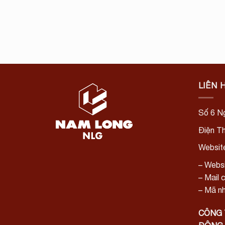
LIÊN 
Số 6 Ng
Điện T
Websit
– Websi
– Mail 
– Mã nh
CÔNG 