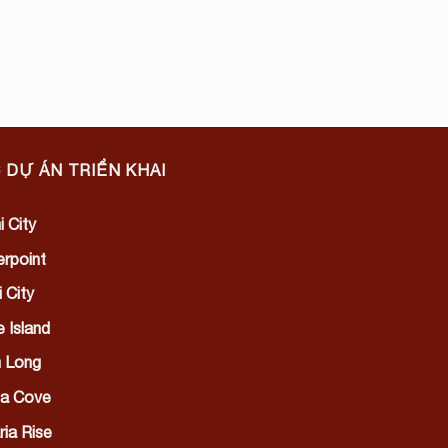
 DỰ ÁN TRIỂN KHAI
i City
rpoint
 City
e Island
 Long
lia Cove
ria Rise