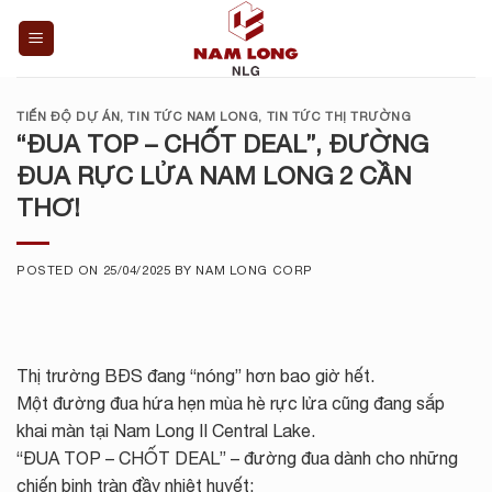
Skip
to
content
TIẾN ĐỘ DỰ ÁN
,
TIN TỨC NAM LONG
,
TIN TỨC THỊ TRƯỜNG
“ĐUA TOP – CHỐT DEAL”, ĐƯỜNG
ĐUA RỰC LỬA NAM LONG 2 CẦN
THƠ!
POSTED ON
25/04/2025
BY
NAM LONG CORP
Thị trường BĐS đang “nóng” hơn bao giờ hết.
Một đường đua hứa hẹn mùa hè rực lửa cũng đang sắp
khai màn tại Nam Long II Central Lake.
“ĐUA TOP – CHỐT DEAL” – đường đua dành cho những
chiến binh tràn đầy nhiệt huyết: