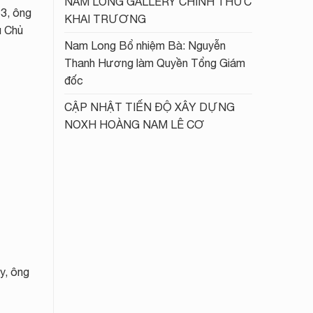
NAM LONG GALLERY CHÍNH THỨC
83, ông
KHAI TRƯƠNG
ụ Chủ
Nam Long Bổ nhiệm Bà: Nguyễn
Thanh Hương làm Quyền Tổng Giám
đốc
CẬP NHẬT TIẾN ĐỘ XÂY DỰNG
NOXH HOÀNG NAM LÊ CƠ
y, ông