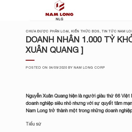
Skip
to
content
CHƯA ĐƯỢC PHÂN LOẠI
,
KIẾN THỨC BDS
,
TIN TỨC NAM L
DOANH NHÂN 1.000 TỶ KHỞ
XUÂN QUANG ]
POSTED ON
04/09/2020
BY
NAM LONG CORP
Nguyễn Xuân Quang hiện là người giàu thứ 66 Việt N
doanh nghiệp siêu nhỏ nhưng với sự quyết tâm mạnh
Nam Long trở thành một trong những doanh nghiệp 
Tiểu sử