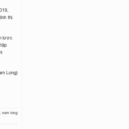
2019,
ình thị
n lược
(tập
hi
am Long)
,
nam long