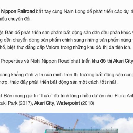
i Nippon Railroad
bắt tay cùng Nam Long để phát triển các dự á
iếu chuyển đổi.
ật Bản để phát triển sản phẩm bất động sản dẫn đầu phân khúc 
ng dần chuyển dòng sản phẩm chính sang những sản phẩm nâng 
ố, biệt thự đẳng cấp Valora trong những khu đô thị đa tiện ích.
roperties và Nishi Nippon Road phát triển
khu đô thị Akari City
ng khẳng định vị trí của mình trên thị trường bất động sản cùn
ợp, thúc đẩy phát triển bất động sản một cách tốt nhất.
 Bản mang giá trị “thực” đã trình làng nhiều dự án như Flora A
zuki Park (2017),
Akari City
,
Waterpoint
(2018)