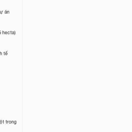
dự án
5 hecta)
h tế
ột trong