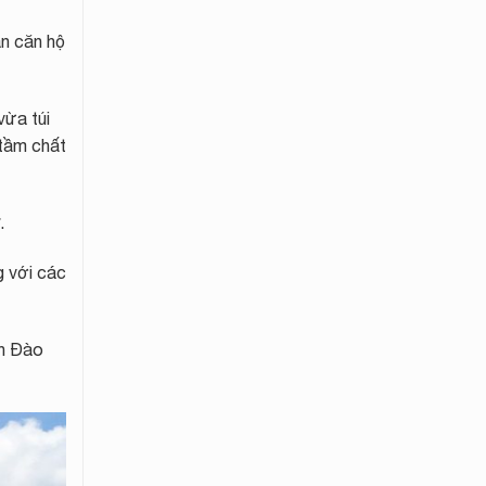
n căn hộ
vừa túi
tầm chất
.
g với các
nh Đào