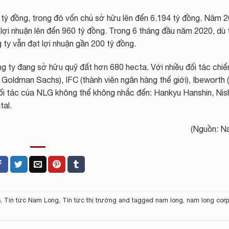
8 tỷ đồng, trong đó vốn chủ sở hữu lên đến 6.194 tỷ đồng. Năm 
ợi nhuận lên đến 960 tỷ đồng. Trong 6 tháng đầu năm 2020, dù t
ty vẫn đạt lợi nhuận gần 200 tỷ đồng.
g ty đang sở hữu quỹ đất hơn 680 hecta. Với nhiều đối tác chiế
oldman Sachs), IFC (thành viên ngân hàng thế giới), Ibeworth 
 tác của NLG không thể không nhắc đến: Hankyu Hanshin, Nis
tal.
(Nguồn: N
S
,
Tin tức Nam Long
,
Tin tức thị trường
and tagged
nam long
,
nam long corp