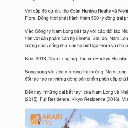
Với cấp độ dự án, tập đoàn
Hankyu Realty
và
Nish
Flora. Đồng thời phát hành thêm 500 tỷ đồng trái ph
Việc Công ty Nam Long bắt tay với các đối tác Nh
tiền với sản phẩm căn hộ Ehome. Sau đó, Nam Lo
lượng cuộc sống như căn hộ biệt lập Flora và nhà ph
Năm 2018, Nam Long hợp tác với Hankyu Hanshin P
Song song với việc mở rộng thị trường, Nam Long cà
đối tác tạo ra những dòng sản phẩm phân cấp phù h
Đến nay, “những cái bắt tay” của Nam Long và Nhật
(2015), Fuji Residence, Kikyo Residence (2016), Mi