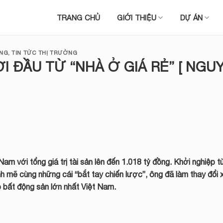
TRANG CHỦ
GIỚI THIỆU
DỰ ÁN
ONG
,
TIN TỨC THỊ TRƯỜNG
I ĐẦU TỪ “NHÀ Ở GIÁ RẺ” [ NGU
am với tổng giá trị tài sản lên đến 1.018 tỷ đồng. Khởi nghiệp 
 mẽ cùng những cái “bắt tay chiến lược”, ông đã làm thay đổi
bất động sản lớn nhất Việt Nam.