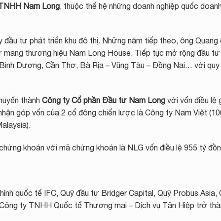
 TNHH Nam Long
, thuộc thế hệ những doanh nghiệp quốc doan
đầu tư phát triển khu đô thị. Những năm tiếp theo, ông Quang
cư mang thương hiệu Nam Long House. Tiếp tục mở rộng đầu tư
hư Bình Dương, Cần Thơ, Bà Rịa – Vũng Tàu – Đồng Nai… với qu
huyển thành
Công ty Cổ phần Đầu tư Nam Long
với vốn điều lệ
hận góp vốn của 2 cổ đông chiến lược là Công ty Nam Việt (1
alaysia).
chứng khoán với mã chứng khoán là NLG vốn điều lệ 955 tỷ đồn
chính quốc tế IFC, Quỹ đầu tư Bridger Capital, Quỹ Probus Asia
Công ty TNHH Quốc tế Thương mại – Dịch vụ Tân Hiệp trở thà