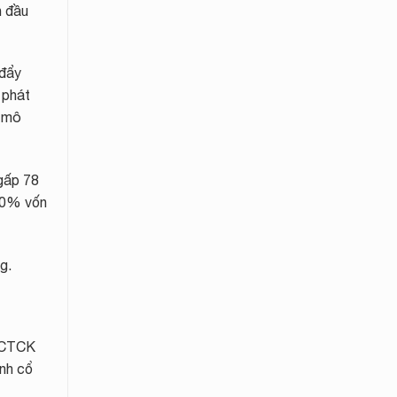
h đầu
 đẩy
 phát
y mô
 gấp 78
00% vốn
g.
, CTCK
nh cổ