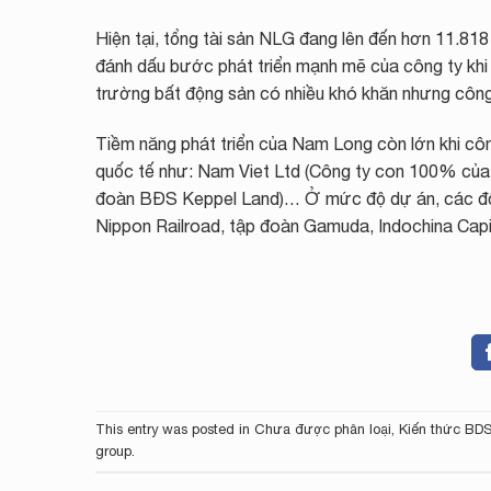
Hiện tại, tổng tài sản NLG đang lên đến hơn 11.81
đánh dấu bước phát triển mạnh mẽ của công ty khi l
trường bất động sản có nhiều khó khăn nhưng công 
Tiềm năng phát triển của Nam Long còn lớn khi côn
quốc tế như: Nam Viet Ltd (Công ty con 100% của G
đoàn BĐS Keppel Land)… Ở mức độ dự án, các đối
Nippon Railroad, tập đoàn Gamuda, Indochina Capi
This entry was posted in
Chưa được phân loại
,
Kiến thức BD
group
.