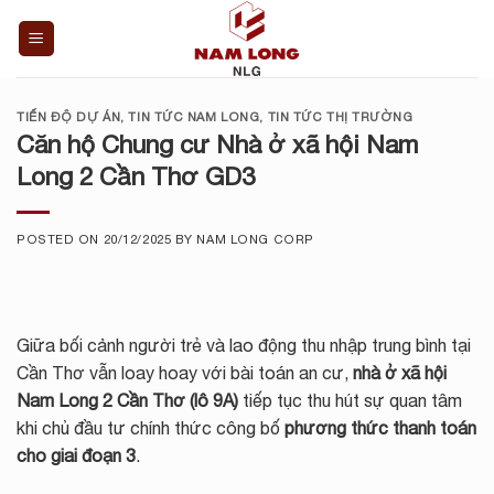
Skip
to
content
TIẾN ĐỘ DỰ ÁN
,
TIN TỨC NAM LONG
,
TIN TỨC THỊ TRƯỜNG
Căn hộ Chung cư Nhà ở xã hội Nam
Long 2 Cần Thơ GD3
POSTED ON
20/12/2025
BY
NAM LONG CORP
Giữa bối cảnh người trẻ và lao động thu nhập trung bình tại
Cần Thơ vẫn loay hoay với bài toán an cư,
nhà ở xã hội
Nam Long 2 Cần Thơ
(lô 9A)
tiếp tục thu hút sự quan tâm
khi chủ đầu tư chính thức công bố
phương thức thanh toán
cho giai đoạn 3
.