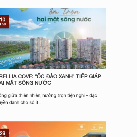
10
Th8
RELLIA COVE: “ỐC ĐẢO XANH” TIẾP GIÁP
AI MẶT SÔNG NƯỚC
ng giữa thiên nhiên, hưởng trọn tiện nghi – đặc
yền dành cho số ít...
28