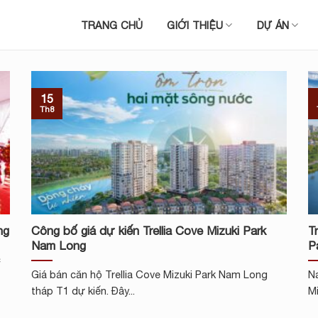
TRANG CHỦ
GIỚI THIỆU
DỰ ÁN
15
Th8
ng
Công bố giá dự kiến Trellia Cove Mizuki Park
T
Nam Long
P
c
Giá bán căn hộ Trellia Cove Mizuki Park Nam Long
N
tháp T1 dự kiến. Đây...
Mi