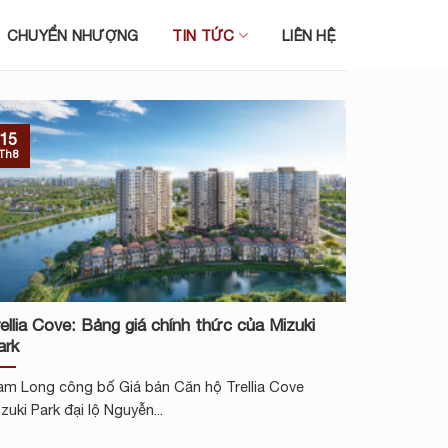
CHUYỂN NHƯỢNG
TIN TỨC
LIÊN HỆ
15
Th8
rellia Cove: Bảng giá chính thức của Mizuki
ark
am Long công bố Giá bán Căn hộ Trellia Cove
zuki Park đại lộ Nguyễn...