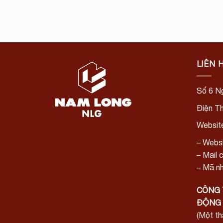
LIÊN 
Số 6 Ng
Điện T
Websit
– Websi
– Mail 
– Mã nh
CÔNG 
ĐỘNG 
(Một t