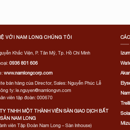
HỆ VỚI NAM LONG CHÚNG TÔI
CÁC
uyễn Khắc Viện, P. Tân Mỹ, Tp. Hồ Chí Minh
Izum
hoại:
0936 801 606
Wate
e:
www.namlongcorp.com
Akari
te bán hàng của Director, Sales: Nguyễn Phúc Lễ
Elys
công ty: le.nguyen@namlongvn.com
Nam
ân viên tập đoàn: 000670
Trel
TY TNHH MỘT THÀNH VIÊN SÀN GIAO DỊCH BẤT
Sola
SẢN NAM LONG
Mizu
hành viên Tập Đoàn Nam Long – Sàn Inhouse)