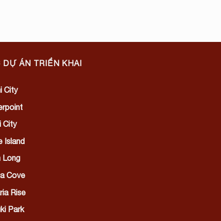
 DỰ ÁN TRIỂN KHAI
i City
rpoint
 City
e Island
 Long
lia Cove
ria Rise
ki Park