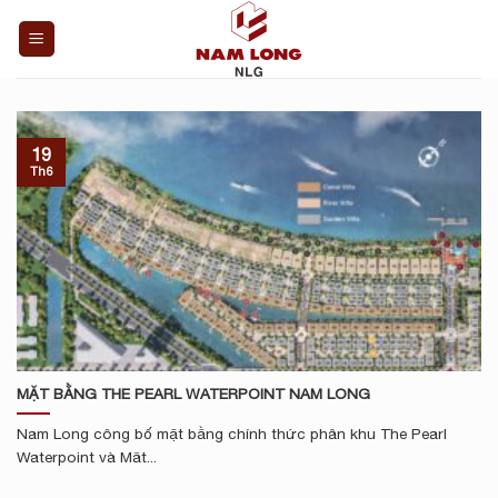
Skip
to
content
19
Th6
MẶT BẰNG THE PEARL WATERPOINT NAM LONG
Nam Long công bố mặt bằng chính thức phân khu The Pearl
Waterpoint và Măt...